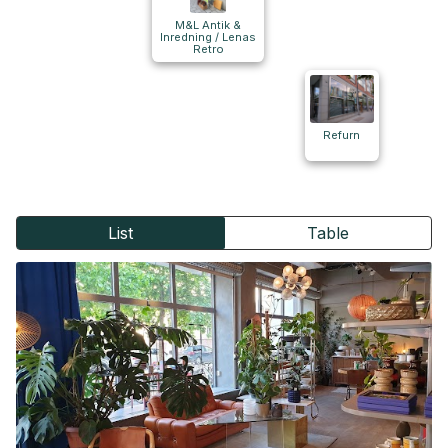
M&L Antik &
Inredning / Lenas
Retro
Refurn
List
Table