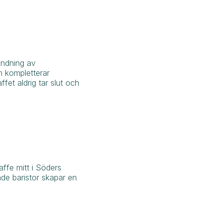
andning av
 kompletterar
fet aldrig tar slut och
ffe mitt i Söders
ade baristor skapar en