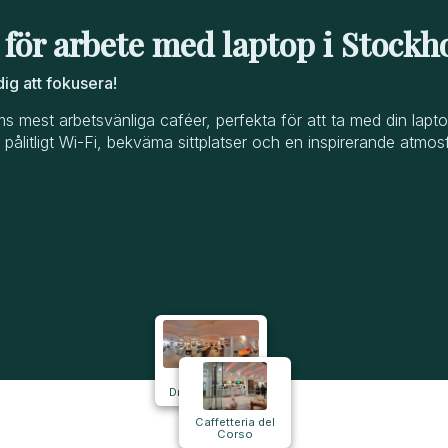
 för arbete med laptop i Stock
ig att fokusera!
 mest arbetsvänliga caféer, perfekta för att ta med din lapto
pålitligt Wi-Fi, bekväma sittplatser och en inspirerande atmosf
il caffè
Drottninggatan
Caffetteria del
Corso