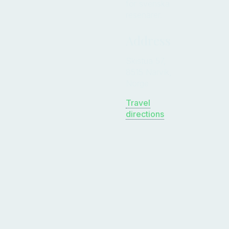
för svenska
resenärer.
Address
Skistua 57,
8515 Narvik,
Norge
Travel
directions