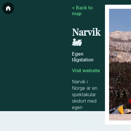
< Back to
map
Narvik
🚂
Egen
tågstation
Visit website
Narvik i
Norge är en
spektakulär
skidort med
egen
tågstation,
vilket gör
den tillgänglig